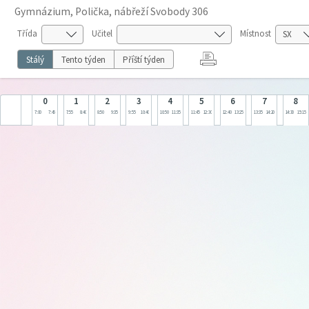
Gymnázium, Polička, nábřeží Svobody 306
Třída
Učitel
Místnost
Stálý
Tento týden
Příští týden
0
1
2
3
4
5
6
7
8
7:00
7:45
7:55
8:40
8:50
9:35
9:55
10:40
10:50
11:35
11:45
12:30
12:40
13:25
13:35
14:20
14:30
15:15