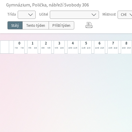
Gymnázium, Polička, nábřeží Svobody 306
Třída
Učitel
Místnost
Stálý
Tento týden
Příští týden
0
1
2
3
4
5
6
7
8
7:00
7:45
7:55
8:40
8:50
9:35
9:55
10:40
10:50
11:35
11:45
12:30
12:40
13:25
13:35
14:20
14:30
15:15