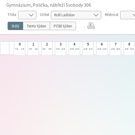
Gymnázium, Polička, nábřeží Svobody 306
Třída
Učitel
Místnost
Stálý
Tento týden
Příští týden
0
1
2
3
4
5
6
7
8
7:00
7:45
7:55
8:40
8:50
9:35
9:55
10:40
10:50
11:35
11:45
12:30
12:40
13:25
13:35
14:20
14:30
15:15